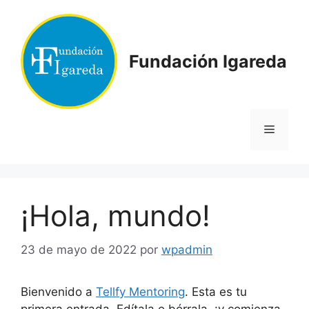
Saltar
al
contenido
Fundación Igareda
Menú
¡Hola, mundo!
23 de mayo de 2022
por
wpadmin
Bienvenido a
Tellfy Mentoring
. Esta es tu
primera entrada. Edítala o bórrala, ¡y comienza